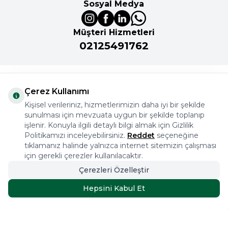
Sosyal Medya
Müşteri Hizmetleri
02125491762
Önemli Bilgiler
Çerez Kullanımı
Kişisel verileriniz, hizmetlerimizin daha iyi bir şekilde
sunulması için mevzuata uygun bir şekilde toplanıp
Kurumsal
işlenir. Konuyla ilgili detaylı bilgi almak için Gizlilik
Politikamızı inceleyebilirsiniz.
Reddet
seçeneğine
İkitelli Organize Sanayi Bölgesi Aykosan Sanayi Sitesi
tıklamanız halinde yalnızca internet sitemizin çalışması
için gerekli çerezler kullanılacaktır.
2. Kısım 15. Ada C Blok Başakşehir İstanbul
Çerezleri Özelleştir
02125491762
Hepsini Kabul Et
3.329,91
TL
SEPETE EKLE
3.699,90
TL