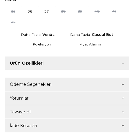
35
36
37
38
39
40
41
42
Daha Fazla
Venüs
Daha Fazla
Casual Bot
Koleksiyon
Fiyat Alarmı
Ürün Özellikleri
Ödeme Seçenekleri
Yorumlar
Tavsiye Et
İade Koşulları