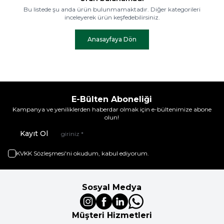
Bu listede şu anda ürün bulunmamaktadır. Diğer kategorileri
inceleyerek ürün keşfedebilirsiniz.
Anasayfaya Dön
E-Bülten Aboneliği
Kampanya ve yeniliklerden haberdar olmak için e-bültenimize abone
olun!
Kayıt Ol
KVKK Sözleşmesi'ni
okudum, kabul ediyorum.
Sosyal Medya
Müşteri Hizmetleri