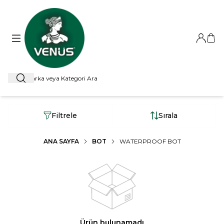
Giriş Ya
Sep
Ara
Filtrele
Sırala
ANA SAYFA
BOT
WATERPROOF BOT
Ürün bulunamadı