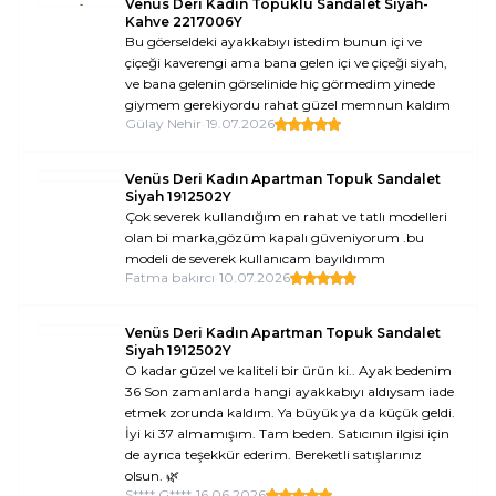
Venüs Deri Kadın Topuklu Sandalet Siyah-
Kahve 2217006Y
Bu göerseldeki ayakkabıyı istedim bunun içi ve
çiçeği kaverengi ama bana gelen içi ve çiçeği siyah,
ve bana gelenin görselinide hiç görmedim yinede
giymem gerekiyordu rahat güzel memnun kaldım
Gülay Nehir
•
19.07.2026
Venüs Deri Kadın Apartman Topuk Sandalet
Siyah 1912502Y
Çok severek kullandığım en rahat ve tatlı modelleri
olan bi marka,gözüm kapalı güveniyorum .bu
modeli de severek kullanıcam bayıldımm
Fatma bakırcı
•
10.07.2026
Venüs Deri Kadın Apartman Topuk Sandalet
Siyah 1912502Y
O kadar güzel ve kaliteli bir ürün ki.. Ayak bedenim
36 Son zamanlarda hangi ayakkabıyı aldıysam iade
etmek zorunda kaldım. Ya büyük ya da küçük geldi.
İyi ki 37 almamışım. Tam beden. Satıcının ilgisi için
de ayrıca teşekkür ederim. Bereketli satışlarınız
olsun. 🌿
S**** G****
•
16.06.2026