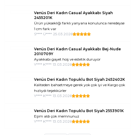
Venüs Deri Kadın Casual Ayakkabı Siyah
2455201K
Ürün yüksekliği farklı yanyana konulunca neredeyse
1 cm fark var
S**** Ü****
•
25.03.2026
Venüs Deri Kadın Casual Ayakkabı Bej-Nude
2010709Y
Ayakkabı gayet hoş ve estetik duruyor
Y**** K****
•
13.03.2026
Venüs Deri Kadın Topuklu Bot Siyah 2452402K
Kaliteden bahsetmeye gerek yok çok iyi ve Kargo çok
hızlıydı teşekkürler
Y**** K****
•
13.03.2026
Venüs Deri Kadın Topuklu Bot Siyah 2553901K
Eşim aldı çok memnunuz
Y**** K****
•
13.03.2026