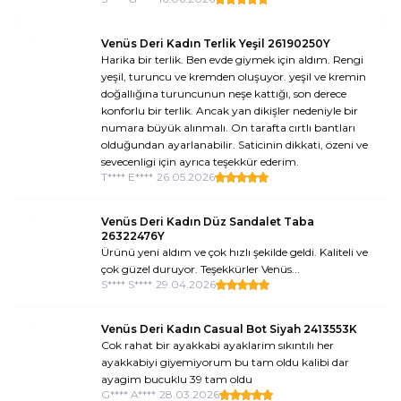
Venüs Deri Kadın Terlik Yeşil 26190250Y
Harika bir terlik. Ben evde giymek için aldım. Rengi
yeşil, turuncu ve kremden oluşuyor. yeşil ve kremin
doğallığına turuncunun neşe kattığı, son derece
konforlu bir terlik. Ancak yan dikişler nedeniyle bir
numara büyük alınmalı. On tarafta cırtlı bantları
olduğundan ayarlanabilir. Saticinin dikkati, özeni ve
sevecenligi için ayrıca teşekkür ederim.
T**** E****
•
26.05.2026
Venüs Deri Kadın Düz Sandalet Taba
26322476Y
Ürünü yeni aldım ve çok hızlı şekilde geldi. Kaliteli ve
çok güzel duruyor. Teşekkürler Venüs...
S**** S****
•
29.04.2026
Venüs Deri Kadın Casual Bot Siyah 2413553K
Cok rahat bir ayakkabi ayaklarim sıkıntılı her
ayakkabiyi giyemiyorum bu tam oldu kalibi dar
ayagim bucuklu 39 tam oldu
G**** A****
•
28.03.2026