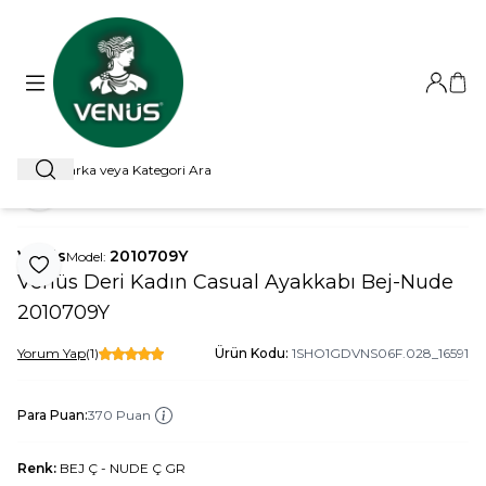
Giriş Ya
Sep
Ara
ANA SAYFA
AYAKKABI
CASUAL AYAKKABI
VENÜS DERI KA
Paylaş
Venüs
2010709Y
Model:
Favoriye Ekle
Venüs Deri Kadın Casual Ayakkabı Bej-Nude
2010709Y
Yorum Yap
(1)
Ürün Kodu:
1SHO1GDVNS06F.028_16591
Para Puan:
370 Puan
Renk:
BEJ Ç - NUDE Ç GR