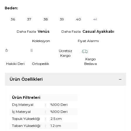
Beden:
36
37
38
39
40
41
Daha Fazla
Venüs
Daha Fazla
Casual Ayakkabı
Koleksiyon
Fiyat Alarmı
Ücretsiz
Kargo
Kargo
Hakiki Deri
Ortopedik
Bedava
Ürün Özellikleri
Ürün Filtreleri
Dış Materyal
:
%100 Deri
İç Materyal
:
%100 Deri
Topuk Yüksekliği
:
2.5 cm
Taban Yüksekliği
:
1.2 cm