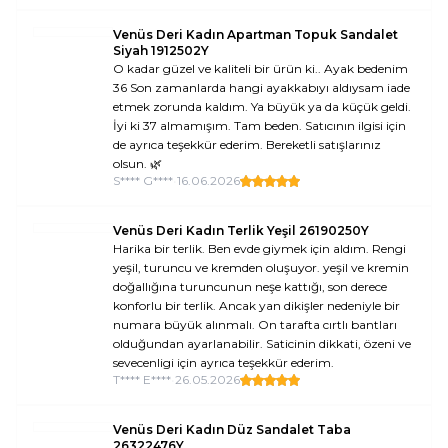
Venüs Deri Kadın Apartman Topuk Sandalet
Siyah 1912502Y
O kadar güzel ve kaliteli bir ürün ki.. Ayak bedenim
36 Son zamanlarda hangi ayakkabıyı aldıysam iade
etmek zorunda kaldım. Ya büyük ya da küçük geldi.
İyi ki 37 almamışım. Tam beden. Satıcının ilgisi için
de ayrıca teşekkür ederim. Bereketli satışlarınız
olsun. 🌿
S**** G****
•
16.06.2026
Venüs Deri Kadın Terlik Yeşil 26190250Y
Harika bir terlik. Ben evde giymek için aldım. Rengi
yeşil, turuncu ve kremden oluşuyor. yeşil ve kremin
doğallığına turuncunun neşe kattığı, son derece
konforlu bir terlik. Ancak yan dikişler nedeniyle bir
numara büyük alınmalı. On tarafta cırtlı bantları
olduğundan ayarlanabilir. Saticinin dikkati, özeni ve
sevecenligi için ayrıca teşekkür ederim.
T**** E****
•
26.05.2026
Venüs Deri Kadın Düz Sandalet Taba
26322476Y