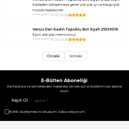
Kaliteden bahsetmeye gerek yok çok iyi ve Kargo çok
hızlıydı teşekkürler
Y**** K****
•
13.03.2026
Venüs Deri Kadın Topuklu Bot Siyah 2553901K
Eşim aldı çok memnunuz
Y**** K****
•
13.03.2026
Önceki
Sonraki
E-Bülten Aboneliği
Kampanya ve yeniliklerden haberdar olmak için e-bültenimize abone
olun!
Kayıt Ol
KVKK Sözleşmesi'ni
okudum, kabul ediyorum.