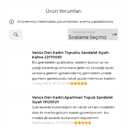
Ürün Yorumları
Ürünlerimiz hakkındaki yorumlardan arama yapabilirsiniz.
Yorumları sırala
Venüs Deri Kadın Topuklu Sandalet Siyah-
Kahve 2217006Y
Bu göerseldeki ayakkabıyı istedim bunun içi ve
çiçeği kaverengi ama bana gelen içi ve çiçeği siyah,
ve bana gelenin görselinide hiç görmedim yinede
giymem gerekiyordu rahat güzel memnun kaldım
Gülay Nehir
•
19.07.2026
Venüs Deri Kadın Apartman Topuk Sandalet
Siyah 1912502Y
Çok severek kullandığım en rahat ve tatlı modelleri
olan bi marka,gözüm kapalı güveniyorum .bu
modeli de severek kullanıcam bayıldımm
Fatma bakırcı
•
10.07.2026