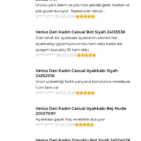
Ürünü yeni aldım ve çok hızlı şekilde geldi. Kaliteli ve
çok güzel duruyor. Teşekkürler Venüs...
S**** S****
•
29.04.2026
Venüs Deri Kadın Casual Bot Siyah 2413553K
Cok rahat bir ayakkabi ayaklarim sıkıntılı her
ayakkabiyi giyemiyorum bu tam oldu kalibi dar
ayagim bucuklu 39 tam oldu
G**** A****
•
28.03.2026
Venüs Deri Kadın Casual Ayakkabı Siyah
2455201K
Ürün yüksekliği farklı yanyana konulunca neredeyse
1 cm fark var
S**** Ü****
•
25.03.2026
Venüs Deri Kadın Casual Ayakkabı Bej-Nude
2010709Y
Ayakkabı gayet hoş ve estetik duruyor
Y**** K****
•
13.03.2026
Venüs Deri Kadın Topuklu Bot Siyah 2452402K