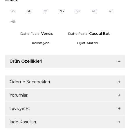
35
36
37
38
39
40
41
42
Daha Fazla
Venüs
Daha Fazla
Casual Bot
Koleksiyon
Fiyat Alarmı
Ürün Özellikleri
Ödeme Seçenekleri
Yorumlar
Tavsiye Et
İade Koşulları