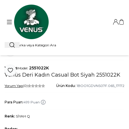
Giriş Ya
Sep
Ara
ANA SAYFA
BOT
CASUAL BOT
VENÜS DERI KADIN CASUAL 
Paylaş
Venüs
2551022K
Model:
Favoriye Ekle
Venüs Deri Kadın Casual Bot Siyah 2551022K
Yorum Yap
(0)
Ürün Kodu:
1BOO1GDVNS07F.065_17172
Para Puan:
499 Puan
Renk:
SİYAH Q
Beden: