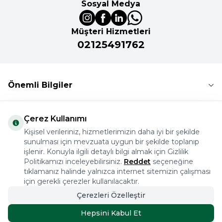
Sosyal Medya
Müşteri Hizmetleri
02125491762
Önemli Bilgiler
Kurumsal
Çerez Kullanımı
Kişisel verileriniz, hizmetlerimizin daha iyi bir şekilde
İkitelli Organize Sanayi Bölgesi Aykosan Sanayi Sitesi
sunulması için mevzuata uygun bir şekilde toplanıp
işlenir. Konuyla ilgili detaylı bilgi almak için Gizlilik
2. Kısım 15. Ada C Blok Başakşehir İstanbul
Politikamızı inceleyebilirsiniz.
Reddet
seçeneğine
02125491762
tıklamanız halinde yalnızca internet sitemizin çalışması
için gerekli çerezler kullanılacaktır.
Çerezleri Özelleştir
Hepsini Kabul Et
3.329,91
TL
SEPETE EKLE
3.699,90
TL