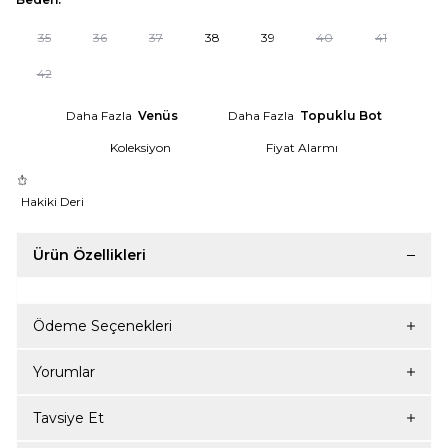
35
36
37
38
39
40
41
42
Daha Fazla
Venüs
Daha Fazla
Topuklu Bot
Koleksiyon
Fiyat Alarmı
Hakiki Deri
Ürün Özellikleri
Ödeme Seçenekleri
Yorumlar
Tavsiye Et