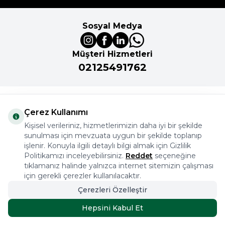
Sosyal Medya
Müşteri Hizmetleri
02125491762
Önemli Bilgiler
Çerez Kullanımı
Kişisel verileriniz, hizmetlerimizin daha iyi bir şekilde
sunulması için mevzuata uygun bir şekilde toplanıp
Kurumsal
işlenir. Konuyla ilgili detaylı bilgi almak için Gizlilik
Politikamızı inceleyebilirsiniz.
Reddet
seçeneğine
İkitelli Organize Sanayi Bölgesi Aykosan Sanayi Sitesi
tıklamanız halinde yalnızca internet sitemizin çalışması
için gerekli çerezler kullanılacaktır.
2. Kısım 15. Ada C Blok Başakşehir İstanbul
Çerezleri Özelleştir
02125491762
Hepsini Kabul Et
2.799,93
TL
SEPETE EKLE
3.999,90
TL