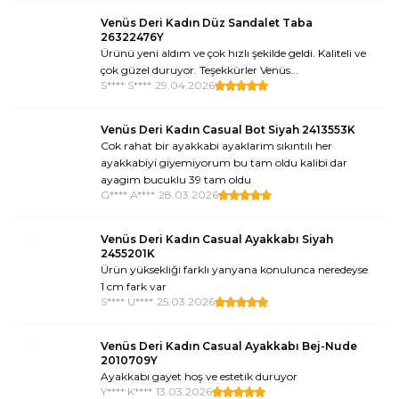
Venüs Deri Kadın Düz Sandalet Taba
26322476Y
Ürünü yeni aldım ve çok hızlı şekilde geldi. Kaliteli ve
çok güzel duruyor. Teşekkürler Venüs...
S**** S****
•
29.04.2026
Venüs Deri Kadın Casual Bot Siyah 2413553K
Cok rahat bir ayakkabi ayaklarim sıkıntılı her
ayakkabiyi giyemiyorum bu tam oldu kalibi dar
ayagim bucuklu 39 tam oldu
G**** A****
•
28.03.2026
Venüs Deri Kadın Casual Ayakkabı Siyah
2455201K
Ürün yüksekliği farklı yanyana konulunca neredeyse
1 cm fark var
S**** Ü****
•
25.03.2026
Venüs Deri Kadın Casual Ayakkabı Bej-Nude
2010709Y
Ayakkabı gayet hoş ve estetik duruyor
Y**** K****
•
13.03.2026