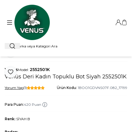
Giriş Ya
Sep
Ara
ANA SAYFA
BOT
TOPUKLU BOT
VENÜS DERI KADIN TOPUK
Paylaş
Venüs
2552501K
Model:
Favoriye Ekle
Venüs Deri Kadın Topuklu Bot Siyah 2552501K
Yorum Yap
(1)
Ürün Kodu:
1BOO1GDVNS07F.082_17199
Para Puan:
420 Puan
Renk:
SİYAH B
Beden: