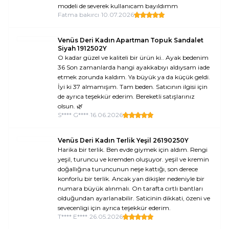
modeli de severek kullanıcam bayıldımm
Fatma bakırcı
•
10.07.2026
Venüs Deri Kadın Apartman Topuk Sandalet
Siyah 1912502Y
O kadar güzel ve kaliteli bir ürün ki.. Ayak bedenim
36 Son zamanlarda hangi ayakkabıyı aldıysam iade
etmek zorunda kaldım. Ya büyük ya da küçük geldi.
İyi ki 37 almamışım. Tam beden. Satıcının ilgisi için
de ayrıca teşekkür ederim. Bereketli satışlarınız
olsun. 🌿
S**** G****
•
16.06.2026
Venüs Deri Kadın Terlik Yeşil 26190250Y
Harika bir terlik. Ben evde giymek için aldım. Rengi
yeşil, turuncu ve kremden oluşuyor. yeşil ve kremin
doğallığına turuncunun neşe kattığı, son derece
konforlu bir terlik. Ancak yan dikişler nedeniyle bir
numara büyük alınmalı. On tarafta cırtlı bantları
olduğundan ayarlanabilir. Saticinin dikkati, özeni ve
sevecenligi için ayrıca teşekkür ederim.
T**** E****
•
26.05.2026