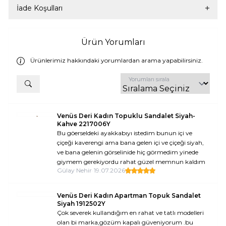
İade Koşulları
Ürün Yorumları
Ürünlerimiz hakkındaki yorumlardan arama yapabilirsiniz.
Yorumları sırala
Venüs Deri Kadın Topuklu Sandalet Siyah-
Kahve 2217006Y
Bu göerseldeki ayakkabıyı istedim bunun içi ve
çiçeği kaverengi ama bana gelen içi ve çiçeği siyah,
ve bana gelenin görselinide hiç görmedim yinede
giymem gerekiyordu rahat güzel memnun kaldım
Gülay Nehir
•
19.07.2026
Venüs Deri Kadın Apartman Topuk Sandalet
Siyah 1912502Y
Çok severek kullandığım en rahat ve tatlı modelleri
olan bi marka,gözüm kapalı güveniyorum .bu