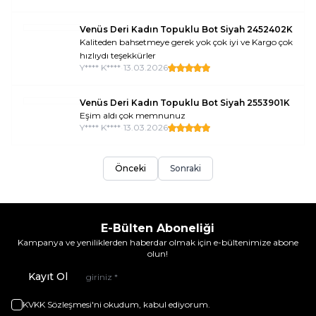
Venüs Deri Kadın Topuklu Bot Siyah 2452402K
Kaliteden bahsetmeye gerek yok çok iyi ve Kargo çok
hızlıydı teşekkürler
Y**** K****
•
13.03.2026
Venüs Deri Kadın Topuklu Bot Siyah 2553901K
Eşim aldı çok memnunuz
Y**** K****
•
13.03.2026
Önceki
Sonraki
E-Bülten Aboneliği
Kampanya ve yeniliklerden haberdar olmak için e-bültenimize abone
olun!
Kayıt Ol
KVKK Sözleşmesi'ni
okudum, kabul ediyorum.