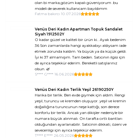
olan bi marka,gözüm kapalı güveniyorum .bu
modeli de severek kullanıcam bayıldımm
Fatma bakırcı
•
10.07.2026
Venüs Deri Kadın Apartman Topuk Sandalet
Siyah 1912502Y
O kadar güzel ve kaliteli bir ürün ki.. Ayak bedenim
36 Son zamanlarda hangi ayakkabıyı aldıysam iade
etmek zorunda kaldım. Ya büyük ya da küçük geldi.
İyi ki 37 almamışım. Tam beden. Satıcının ilgisi için
de ayrıca teşekkür ederim. Bereketli satışlarınız
olsun. 🌿
S**** G****
•
16.06.2026
Venüs Deri Kadın Terlik Yeşil 26190250Y
Harika bir terlik. Ben evde giymek için aldım. Rengi
yeşil, turuncu ve kremden oluşuyor. yeşil ve kremin
doğallığına turuncunun neşe kattığı, son derece
konforlu bir terlik. Ancak yan dikişler nedeniyle bir
numara büyük alınmalı. On tarafta cırtlı bantları
olduğundan ayarlanabilir. Saticinin dikkati, özeni ve
sevecenligi için ayrıca teşekkür ederim.
T**** E****
•
26.05.2026