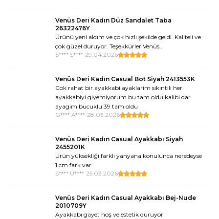
Venüs Deri Kadın Düz Sandalet Taba
26322476Y
Ürünü yeni aldım ve çok hızlı şekilde geldi. Kaliteli ve
çok güzel duruyor. Teşekkürler Venüs...
S**** S****
•
29.04.2026
Venüs Deri Kadın Casual Bot Siyah 2413553K
Cok rahat bir ayakkabi ayaklarim sıkıntılı her
ayakkabiyi giyemiyorum bu tam oldu kalibi dar
ayagim bucuklu 39 tam oldu
G**** A****
•
28.03.2026
Venüs Deri Kadın Casual Ayakkabı Siyah
2455201K
Ürün yüksekliği farklı yanyana konulunca neredeyse
1 cm fark var
S**** Ü****
•
25.03.2026
Venüs Deri Kadın Casual Ayakkabı Bej-Nude
2010709Y
Ayakkabı gayet hoş ve estetik duruyor