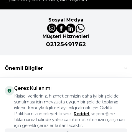
Sosyal Medya
Müşteri Hizmetleri
02125491762
Önemli Bilgiler
Kurumsal
Çerez Kullanımı
Kişisel verileriniz, hizmetlerimizin daha iyi bir şekilde
İkitelli Organize Sanayi Bölgesi Aykosan Sanayi Sitesi
sunulması için mevzuata uygun bir şekilde toplanıp
işlenir. Konuyla ilgili detaylı bilgi almak için Gizlilik
2. Kısım 15. Ada C Blok Başakşehir İstanbul
Politikamızı inceleyebilirsiniz.
Reddet
seçeneğine
02125491762
tıklamanız halinde yalnızca internet sitemizin çalışması
için gerekli çerezler kullanılacaktır.