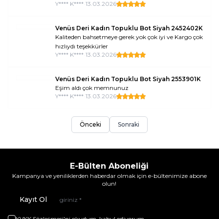
Y**** K****
•
13.03.2026
Venüs Deri Kadın Topuklu Bot Siyah 2452402K
Kaliteden bahsetmeye gerek yok çok iyi ve Kargo çok
hızlıydı teşekkürler
Y**** K****
•
13.03.2026
Venüs Deri Kadın Topuklu Bot Siyah 2553901K
Eşim aldı çok memnunuz
Y**** K****
•
13.03.2026
Önceki
Sonraki
E-Bülten Aboneliği
Kampanya ve yeniliklerden haberdar olmak için e-bültenimize abone
olun!
Kayıt Ol
KVKK Sözleşmesi'ni
okudum, kabul ediyorum.