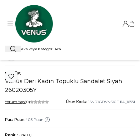
Giriş Ya
Sep
Ara
ANA SAYFA
SANDALET
TOPUKLU SANDALET
VENÜS DERI
Paylaş
VENÜS
Favoriye Ekle
Venüs Deri Kadın Topuklu Sandalet Siyah
26020305Y
Yorum Yap
(0)
Ürün Kodu:
1SND1GDVNS10F.114_16551
Para Puan:
405 Puan
Renk:
SİYAH Ç