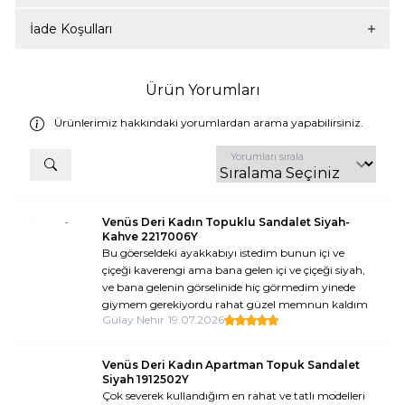
İade Koşulları
Ürün Yorumları
Ürünlerimiz hakkındaki yorumlardan arama yapabilirsiniz.
Yorumları sırala
Venüs Deri Kadın Topuklu Sandalet Siyah-
Kahve 2217006Y
Bu göerseldeki ayakkabıyı istedim bunun içi ve
çiçeği kaverengi ama bana gelen içi ve çiçeği siyah,
ve bana gelenin görselinide hiç görmedim yinede
giymem gerekiyordu rahat güzel memnun kaldım
Gülay Nehir
•
19.07.2026
Venüs Deri Kadın Apartman Topuk Sandalet
Siyah 1912502Y
Çok severek kullandığım en rahat ve tatlı modelleri