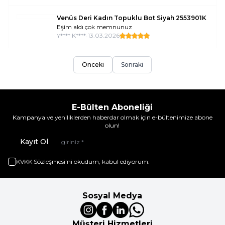
Venüs Deri Kadın Topuklu Bot Siyah 2553901K
Eşim aldı çok memnunuz
Y**** K****
•
13.03.2026
Önceki
Sonraki
E-Bülten Aboneliği
Kampanya ve yeniliklerden haberdar olmak için e-bültenimize abone
olun!
Kayıt Ol
KVKK Sözleşmesi'ni
okudum, kabul ediyorum.
Sosyal Medya
Müşteri Hizmetleri