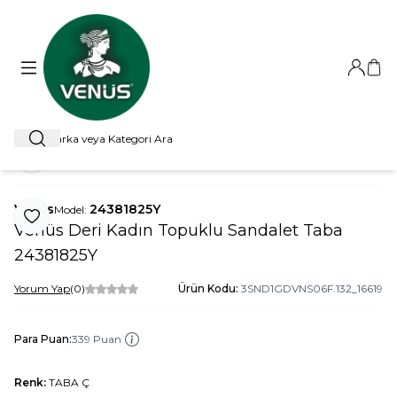
Giriş Ya
Sep
Ara
ANA SAYFA
SANDALET
TOPUKLU SANDALET
VENÜS DERI
Paylaş
Venüs
24381825Y
Model:
Favoriye Ekle
Venüs Deri Kadın Topuklu Sandalet Taba
24381825Y
Yorum Yap
(0)
Ürün Kodu:
3SND1GDVNS06F.132_16619
Para Puan:
339 Puan
Renk:
TABA Ç