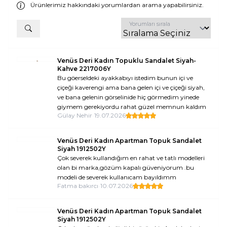
Ürünlerimiz hakkındaki yorumlardan arama yapabilirsiniz.
Yorumları sırala
Venüs Deri Kadın Topuklu Sandalet Siyah-
Kahve 2217006Y
Bu göerseldeki ayakkabıyı istedim bunun içi ve
çiçeği kaverengi ama bana gelen içi ve çiçeği siyah,
ve bana gelenin görselinide hiç görmedim yinede
giymem gerekiyordu rahat güzel memnun kaldım
Gülay Nehir
•
19.07.2026
Venüs Deri Kadın Apartman Topuk Sandalet
Siyah 1912502Y
Çok severek kullandığım en rahat ve tatlı modelleri
olan bi marka,gözüm kapalı güveniyorum .bu
modeli de severek kullanıcam bayıldımm
Fatma bakırcı
•
10.07.2026
Venüs Deri Kadın Apartman Topuk Sandalet
Siyah 1912502Y