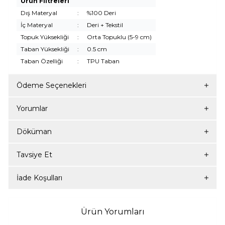
Ürün Filtreleri
Dış Materyal
:
%100 Deri
İç Materyal
:
Deri + Tekstil
Topuk Yüksekliği
:
Orta Topuklu (5-9 cm)
Taban Yüksekliği
:
0.5 cm
Taban Özelliği
:
TPU Taban
Ödeme Seçenekleri
Yorumlar
Döküman
Tavsiye Et
İade Koşulları
Ürün Yorumları