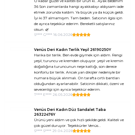
O kadar güzel ve kaliteli bir ürün ki.. Ayak bedenim
36 Son zamanlarda hangi ayakkabıyı aldıysam iade
etmek zorunda kaldım. Ya büyük ya da küçük geldi.
İyi ki 37 almamışım. Tam beden. Satıcının ilgisi için
de ayrıca teşekkür ederim. Bereketli satışlarınız
olsun. 🌿
S**** G****
•
16.06.2026
Venüs Deri Kadın Terlik Yeşil 26190250Y
Harika bir terlik. Ben evde giymek için aldım. Rengi
yeşil, turuncu ve kremden oluşuyor. yeşil ve kremin
doğallığına turuncunun neşe kattığı, son derece
konforlu bir terlik. Ancak yan dikişler nedeniyle bir
numara büyük alınmalı. On tarafta cırtlı bantları
olduğundan ayarlanabilir. Saticinin dikkati, özeni ve
sevecenligi için ayrıca teşekkür ederim.
T**** E****
•
26.05.2026
Venüs Deri Kadın Düz Sandalet Taba
26322476Y
Ürünü yeni aldım ve çok hızlı şekilde geldi. Kaliteli ve
çok güzel duruyor. Teşekkürler Venüs...
S**** S****
•
29.04.2026