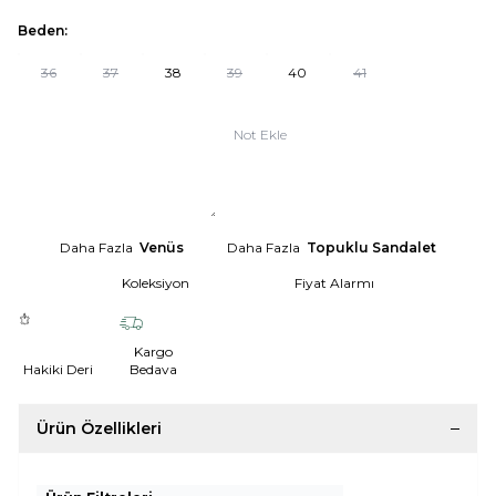
Beden:
36
37
38
39
40
41
Not Ekle
Daha Fazla
Venüs
Daha Fazla
Topuklu Sandalet
Koleksiyon
Fiyat Alarmı
Kargo
Hakiki Deri
Bedava
Ürün Özellikleri