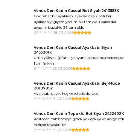
Venüs Deri Kadın Casual Bot Siyah 2413553K
Cok rahat bir ayakkabi ayaklarim sıkıntılı her
ayakkabiyi giyemiyorum bu tam oldu kalibi dar
ayagim bucuklu 39 tam oldu
G**** A****
•
28.03.2026
Venüs Deri Kadın Casual Ayakkabı Siyah
2455201K
Ürün yüksekliği farklı yanyana konulunca neredeyse
1 cm fark var
S**** Ü****
•
25.03.2026
Venüs Deri Kadın Casual Ayakkabı Bej-Nude
2010709Y
Ayakkabı gayet hoş ve estetik duruyor
Y**** K****
•
13.03.2026
Venüs Deri Kadın Topuklu Bot Siyah 2452402K
Kaliteden bahsetmeye gerek yok çok iyi ve Kargo çok
hızlıydı teşekkürler
Y**** K****
•
13.03.2026