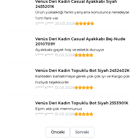
Venüs Deri Kadın Casual Ayakkabı Siyah
2455201K
Ürün yüksekliği farklı yanyana konulunca neredeyse
1 cm fark var
S**** Ü****
•
25.03.2026
Venüs Deri Kadın Casual Ayakkabı Bej-Nude
2010709Y
Ayakkabı gayet hoş ve estetik duruyor
Y**** K****
•
13.03.2026
Venüs Deri Kadın Topuklu Bot Siyah 2452402K
Kaliteden bahsetmeye gerek yok çok iyi ve Kargo çok
hızlıydı teşekkürler
Y**** K****
•
13.03.2026
Venüs Deri Kadın Topuklu Bot Siyah 2553901K
Eşim aldı çok memnunuz
Y**** K****
•
13.03.2026
Önceki
Sonraki