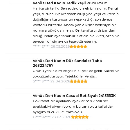
Venüs Deri Kadın Terlik Yeşil 26190250Y
Harika bir terlik. Ben evde giymek için aldım. Rengi
yeşil, turuncu ve kremden oluşuyor. yeşil ve kremin
doğallığına turuncunun neşe kattığı, son derece
konforlu bir terlik. Ancak yan dikişler nedeniyle bir
numara büyük alınmalı. On tarafta cırtlı bantları
olduğundan ayarlanabilir. Saticinin dikkati, özeni ve
sevecenligi için ayrıca teşekkür ederim.
T**** E****
•
26.05.2026
Venüs Deri Kadın Düz Sandalet Taba
26322476Y
Ürünü yeni aldım ve çok hızlı şekilde geldi. Kaliteli ve
çok güzel duruyor. Teşekkürler Venüs...
S**** S****
•
29.04.2026
Venüs Deri Kadın Casual Bot Siyah 2413553K
Cok rahat bir ayakkabi ayaklarim sıkıntılı her
ayakkabiyi giyemiyorum bu tam oldu kalibi dar
ayagim bucuklu 39 tam oldu
G**** A****
•
28.03.2026