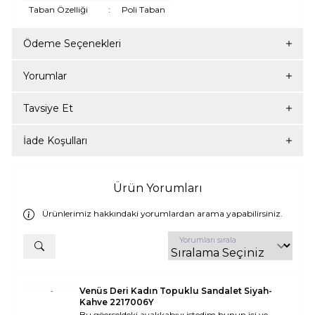
Taban Özelliği
:
Poli Taban
Ödeme Seçenekleri
Yorumlar
Tavsiye Et
İade Koşulları
Ürün Yorumları
Ürünlerimiz hakkındaki yorumlardan arama yapabilirsiniz.
Yorumları sırala
Venüs Deri Kadın Topuklu Sandalet Siyah-
Kahve 2217006Y
Bu göerseldeki ayakkabıyı istedim bunun içi ve