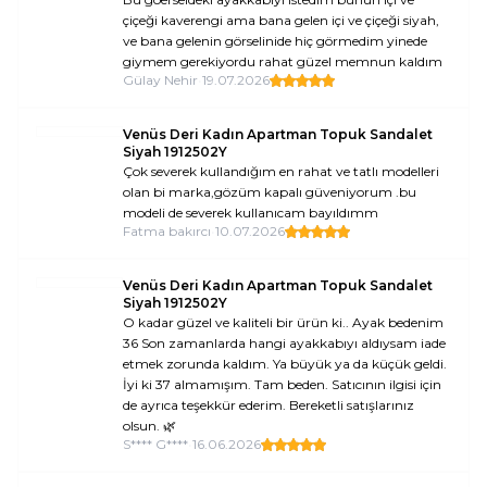
çiçeği kaverengi ama bana gelen içi ve çiçeği siyah,
ve bana gelenin görselinide hiç görmedim yinede
giymem gerekiyordu rahat güzel memnun kaldım
Gülay Nehir
•
19.07.2026
Venüs Deri Kadın Apartman Topuk Sandalet
Siyah 1912502Y
Çok severek kullandığım en rahat ve tatlı modelleri
olan bi marka,gözüm kapalı güveniyorum .bu
modeli de severek kullanıcam bayıldımm
Fatma bakırcı
•
10.07.2026
Venüs Deri Kadın Apartman Topuk Sandalet
Siyah 1912502Y
O kadar güzel ve kaliteli bir ürün ki.. Ayak bedenim
36 Son zamanlarda hangi ayakkabıyı aldıysam iade
etmek zorunda kaldım. Ya büyük ya da küçük geldi.
İyi ki 37 almamışım. Tam beden. Satıcının ilgisi için
de ayrıca teşekkür ederim. Bereketli satışlarınız
olsun. 🌿
S**** G****
•
16.06.2026