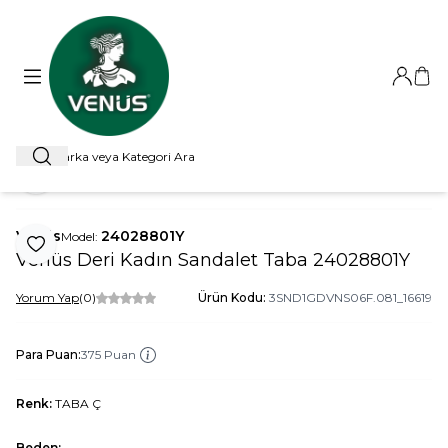
Giriş Ya
Sep
Ara
ANA SAYFA
SANDALET
DOLGU TOPUKLU SANDALET
VEN
Paylaş
Venüs
24028801Y
Model:
Favoriye Ekle
Venüs Deri Kadın Sandalet Taba 24028801Y
Yorum Yap
(0)
Ürün Kodu:
3SND1GDVNS06F.081_16619
Para Puan:
375 Puan
Renk:
TABA Ç
Beden: