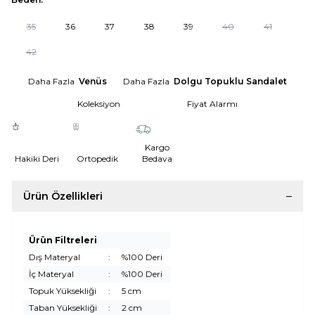
35
36
37
38
39
40
41
42
Daha Fazla
Venüs
Daha Fazla
Dolgu Topuklu Sandalet
Koleksiyon
Fiyat Alarmı
Kargo
Hakiki Deri
Ortopedik
Bedava
Ürün Özellikleri
Ürün Filtreleri
Dış Materyal
:
%100 Deri
İç Materyal
:
%100 Deri
Topuk Yüksekliği
:
5 cm
Taban Yüksekliği
:
2 cm