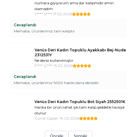
numara giyiyorum ama dar kalıpmıdır emin
olamadım
Y**** S****
•
17.02.2026
Cevaplandı
Merhaba, Ürünlerimiz tam kalıptır.
Venüs Deri Kadın Topuklu Ayakkabı Bej-Nude
2312531Y
Ne derisi kullanılmıştır
F**** Ç****
•
15.02.2026
Cevaplandı
Merhaba, ürünlerimiz %100 hakiki dana derisidir.
Venüs Deri Kadın Topuklu Bot Siyah 2552501K
Harika bir ürün,rahat şık,tam kalıp.şeddetle tavsiye
olunur
Günal Çapan
•
14.02.2026
Önceki
Sonraki