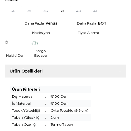
36
37
38
39
40
41
Daha Fazla
Venüs
Daha Fazla
BOT
Koleksiyon
Fiyat Alarmı
Kargo
Hakiki Deri
Bedava
Ürün Özellikleri
Ürün Filtreleri
Dış Materyal
:
%100 Deri
İç Materyal
:
%100 Deri
Topuk Yüksekliği
:
Orta Topuklu (5-9 cm)
Taban Yüksekliği
:
2 cm
Taban Özelliği
:
Termo Taban