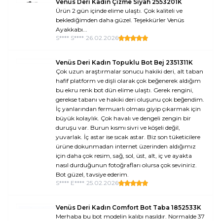
Venüs Deri Kadın Çizme Siyah 2553201K
Ürün 2 gün içinde elime ulaştı. Çok kaliteli ve
beklediğimden daha güzel. Teşekkürler Venüs
Ayakkabı...
S**** S****
•
26.02.2026
Venüs Deri Kadın Topuklu Bot Bej 2351311K
Çok uzun araştırmalar sonucu hakiki deri, alt taban
hafif platform ve dişli olarak çok beğenerek aldığım
bu ekru renk bot dün elime ulaştı. Gerek rengini,
gerekse tabanı ve hakiki deri oluşunu çok beğendim.
İç yanlarından fermuarlı olması giyip çıkarmak için
büyük kolaylık. Çok havalı ve dengeli zengin bir
duruşu var. Burun kısmı sivri ve köşeli değil,
yuvarlak. İç astar ise sıcak astar. Biz son tüketicilere
ürüne dokunmadan internet üzerinden aldığımız
için daha çok resim, sağ, sol, üst, alt, iç ve ayakta
nasıl durduğunun fotoğrafları olursa çok seviniriz.
Bot güzel, tavsiye ederim.
S**** E****
•
25.02.2026
Venüs Deri Kadın Comfort Bot Taba 1852533K
Merhaba bu bot modelin kalıbı nasıldır. Normalde 37