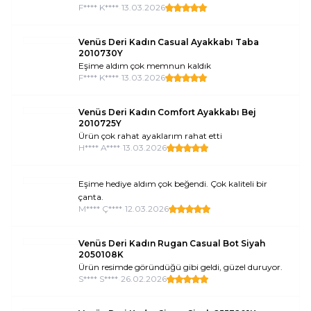
F**** K****
•
13.03.2026
Venüs Deri Kadın Casual Ayakkabı Taba
2010730Y
Eşime aldım çok memnun kaldık
F**** K****
•
13.03.2026
Venüs Deri Kadın Comfort Ayakkabı Bej
2010725Y
Ürün çok rahat ayaklarım rahat etti
H**** A****
•
13.03.2026
Eşime hediye aldım çok beğendi. Çok kaliteli bir
çanta.
M**** Ç****
•
12.03.2026
Venüs Deri Kadın Rugan Casual Bot Siyah
2050108K
Ürün resimde göründüğü gibi geldi, güzel duruyor.
S**** S****
•
26.02.2026