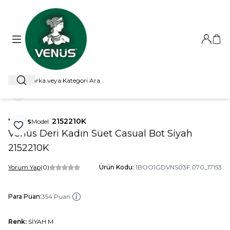
Giriş Ya
Sep
Ara
ANA SAYFA
OUTLET
BOT
VENÜS DERI KADIN SÜET CASUAL
Paylaş
Venüs
2152210K
Model:
Favoriye Ekle
Venüs Deri Kadın Süet Casual Bot Siyah
2152210K
Yorum Yap
(0)
Ürün Kodu:
1BOO1GDVNS03F.070_17153
Para Puan:
354 Puan
Renk:
SİYAH M