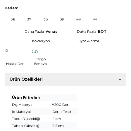
Beden:
36
37
38
39
40
41
Daha Fazla
Venüs
Daha Fazla
BOT
Koleksiyon
Fiyat Alarmı
Kargo
Hakiki Deri
Bedava
Ürün Özellikleri
Ürün Filtreleri
Dış Materyal
:
%100 Deri
İç Materyal
:
Deri + Tekstil
Topuk Yüksekliği
:
4 cm
Taban Yüksekliği
:
2.2 cm