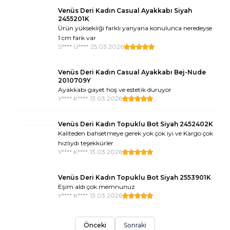
Venüs Deri Kadın Casual Ayakkabı Siyah
2455201K
Ürün yüksekliği farklı yanyana konulunca neredeyse
1 cm fark var
S**** Ü****
•
25.03.2026
Venüs Deri Kadın Casual Ayakkabı Bej-Nude
2010709Y
Ayakkabı gayet hoş ve estetik duruyor
Y**** K****
•
13.03.2026
Venüs Deri Kadın Topuklu Bot Siyah 2452402K
Kaliteden bahsetmeye gerek yok çok iyi ve Kargo çok
hızlıydı teşekkürler
Y**** K****
•
13.03.2026
Venüs Deri Kadın Topuklu Bot Siyah 2553901K
Eşim aldı çok memnunuz
Y**** K****
•
13.03.2026
Önceki
Sonraki