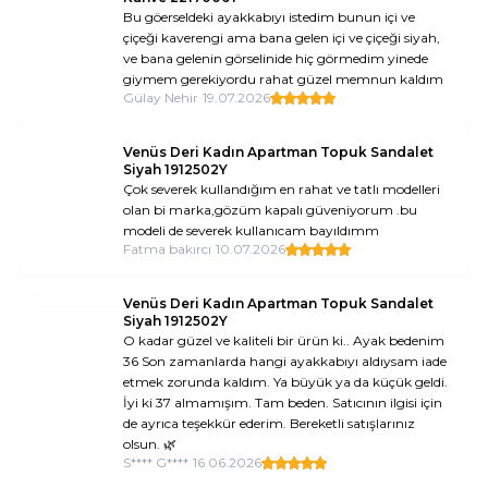
Bu göerseldeki ayakkabıyı istedim bunun içi ve
çiçeği kaverengi ama bana gelen içi ve çiçeği siyah,
ve bana gelenin görselinide hiç görmedim yinede
giymem gerekiyordu rahat güzel memnun kaldım
Gülay Nehir
•
19.07.2026
Venüs Deri Kadın Apartman Topuk Sandalet
Siyah 1912502Y
Çok severek kullandığım en rahat ve tatlı modelleri
olan bi marka,gözüm kapalı güveniyorum .bu
modeli de severek kullanıcam bayıldımm
Fatma bakırcı
•
10.07.2026
Venüs Deri Kadın Apartman Topuk Sandalet
Siyah 1912502Y
O kadar güzel ve kaliteli bir ürün ki.. Ayak bedenim
36 Son zamanlarda hangi ayakkabıyı aldıysam iade
etmek zorunda kaldım. Ya büyük ya da küçük geldi.
İyi ki 37 almamışım. Tam beden. Satıcının ilgisi için
de ayrıca teşekkür ederim. Bereketli satışlarınız
olsun. 🌿
S**** G****
•
16.06.2026