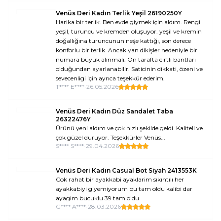
Venüs Deri Kadın Terlik Yeşil 26190250Y
Harika bir terlik. Ben evde giymek için aldım. Rengi
yeşil, turuncu ve kremden oluşuyor. yeşil ve kremin
doğallığına turuncunun neşe kattığı, son derece
konforlu bir terlik. Ancak yan dikişler nedeniyle bir
numara büyük alınmalı. On tarafta cırtlı bantları
olduğundan ayarlanabilir. Saticinin dikkati, özeni ve
sevecenligi için ayrıca teşekkür ederim.
T**** E****
•
26.05.2026
Venüs Deri Kadın Düz Sandalet Taba
26322476Y
Ürünü yeni aldım ve çok hızlı şekilde geldi. Kaliteli ve
çok güzel duruyor. Teşekkürler Venüs...
S**** S****
•
29.04.2026
Venüs Deri Kadın Casual Bot Siyah 2413553K
Cok rahat bir ayakkabi ayaklarim sıkıntılı her
ayakkabiyi giyemiyorum bu tam oldu kalibi dar
ayagim bucuklu 39 tam oldu
G**** A****
•
28.03.2026