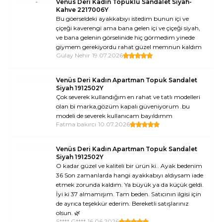
Venüs Deri Kadın Topuklu Sandalet Siyah-
Kahve 2217006Y
Bu göerseldeki ayakkabıyı istedim bunun içi ve
çiçeği kaverengi ama bana gelen içi ve çiçeği siyah,
ve bana gelenin görselinide hiç görmedim yinede
giymem gerekiyordu rahat güzel memnun kaldım
Gülay Nehir
•
19.07.2026
Venüs Deri Kadın Apartman Topuk Sandalet
Siyah 1912502Y
Çok severek kullandığım en rahat ve tatlı modelleri
olan bi marka,gözüm kapalı güveniyorum .bu
modeli de severek kullanıcam bayıldımm
Fatma bakırcı
•
10.07.2026
Venüs Deri Kadın Apartman Topuk Sandalet
Siyah 1912502Y
O kadar güzel ve kaliteli bir ürün ki.. Ayak bedenim
36 Son zamanlarda hangi ayakkabıyı aldıysam iade
etmek zorunda kaldım. Ya büyük ya da küçük geldi.
İyi ki 37 almamışım. Tam beden. Satıcının ilgisi için
de ayrıca teşekkür ederim. Bereketli satışlarınız
olsun. 🌿
S**** G****
•
16.06.2026