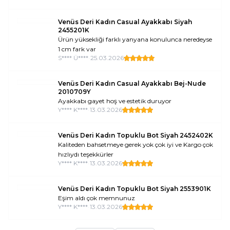
Venüs Deri Kadın Casual Ayakkabı Siyah
2455201K
Ürün yüksekliği farklı yanyana konulunca neredeyse
1 cm fark var
S**** Ü****
•
25.03.2026
Venüs Deri Kadın Casual Ayakkabı Bej-Nude
2010709Y
Ayakkabı gayet hoş ve estetik duruyor
Y**** K****
•
13.03.2026
Venüs Deri Kadın Topuklu Bot Siyah 2452402K
Kaliteden bahsetmeye gerek yok çok iyi ve Kargo çok
hızlıydı teşekkürler
Y**** K****
•
13.03.2026
Venüs Deri Kadın Topuklu Bot Siyah 2553901K
Eşim aldı çok memnunuz
Y**** K****
•
13.03.2026