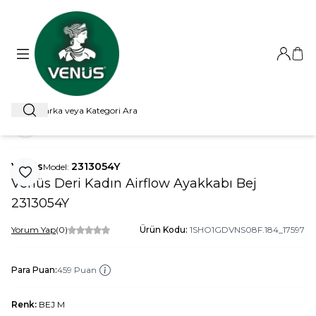
Giriş Ya
Sep
Ara
ANA SAYFA
AYAKKABI
AIRFLOW AYAKKABI
VENÜS DERI K
Paylaş
Venüs
2313054Y
Model:
Favoriye Ekle
Venüs Deri Kadın Airflow Ayakkabı Bej
2313054Y
Yorum Yap
(0)
Ürün Kodu:
1SHO1GDVNS08F.184_17597
Para Puan:
459 Puan
Renk:
BEJ M