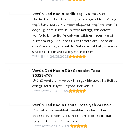
Venüs Deri Kadın Terlik Yeşil 26190250Y
Harika bir terlik. Ben evde giymek için aldım. Rengi
yeşil, turuncu ve kremden oluşuyor. yeşil ve kremin
doğallığına turuncunun neşe kattığı, son derece
konforlu bir terlik. Ancak yan dikişler nedeniyle bir
numara büyük alınmalı. On tarafta cırtlı bantları
olduğundan ayarlanabilir. Saticinin dikkati, özeni ve
sevecenligi için ayrıca teşekkür ederim.
T**** E****
•
26.05.2026
Venüs Deri Kadın Düz Sandalet Taba
26322476Y
Ürünü yeni aldım ve çok hızlı şekilde geldi. Kaliteli ve
çok güzel duruyor. Teşekkürler Venüs...
S**** S****
•
29.04.2026
Venüs Deri Kadın Casual Bot Siyah 2413553K
Cok rahat bir ayakkabi ayaklarim sıkıntılı her
ayakkabiyi giyemiyorum bu tam oldu kalibi dar
ayagim bucuklu 39 tam oldu
G**** A****
•
28.03.2026