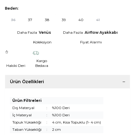
Beden:
36
37
38
39
40
41
Daha Fazla
Venüs
Daha Fazla
Airflow Ayakkabı
Koleksiyon
Fiyat Alarmı
Kargo
Hakiki Deri
Bedava
Ürün Özellikleri
Ürün Filtreleri
Dış Materyal
:
%100 Deri
İç Materyal
:
%100 Deri
Topuk Yüksekliği
:
4 cm, Kısa Topuklu (1- 4 cm)
Taban Yüksekliği
:
2 cm