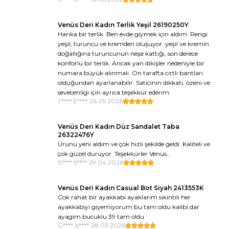
Venüs Deri Kadın Terlik Yeşil 26190250Y
Harika bir terlik. Ben evde giymek için aldım. Rengi
yeşil, turuncu ve kremden oluşuyor. yeşil ve kremin
doğallığına turuncunun neşe kattığı, son derece
konforlu bir terlik. Ancak yan dikişler nedeniyle bir
numara büyük alınmalı. On tarafta cırtlı bantları
olduğundan ayarlanabilir. Saticinin dikkati, özeni ve
sevecenligi için ayrıca teşekkür ederim.
T**** E****
•
26.05.2026
Venüs Deri Kadın Düz Sandalet Taba
26322476Y
Ürünü yeni aldım ve çok hızlı şekilde geldi. Kaliteli ve
çok güzel duruyor. Teşekkürler Venüs...
S**** S****
•
29.04.2026
Venüs Deri Kadın Casual Bot Siyah 2413553K
Cok rahat bir ayakkabi ayaklarim sıkıntılı her
ayakkabiyi giyemiyorum bu tam oldu kalibi dar
ayagim bucuklu 39 tam oldu
G**** A****
•
28.03.2026