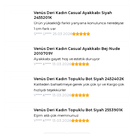
Venüs Deri Kadın Casual Ayakkabı Siyah
2455201K
Ürün yüksekliği farklı yanyana konulunca neredeyse
1 cm fark var
S**** Ü****
•
25.03.2026
Venüs Deri Kadın Casual Ayakkabı Bej-Nude
2010709Y
Ayakkabı gayet hoş ve estetik duruyor
Y**** K****
•
13.03.2026
Venüs Deri Kadın Topuklu Bot Siyah 2452402K
Kaliteden bahsetmeye gerek yok çok iyi ve Kargo çok
hızlıydı teşekkürler
Y**** K****
•
13.03.2026
Venüs Deri Kadın Topuklu Bot Siyah 2553901K
Eşim aldı çok memnunuz
Y**** K****
•
13.03.2026