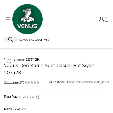
Giriş Ya
Sep
Ara
ANA SAYFA
BOT
CASUAL BOT
VENÜS DERI KADIN SÜET C
Paylaş
Venüs
20742K
Model:
Favoriye Ekle
Venüs Deri Kadın Süet Casual Bot Siyah
20742K
Yorum Yap
(0)
Ürün Kodu:
1BOO1GDVNS05F.048_17153
Para Puan:
409 Puan
Renk:
SİYAH M