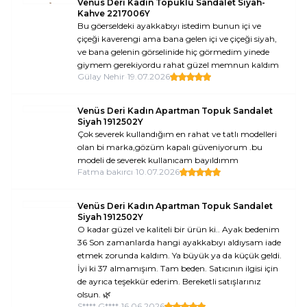
Venüs Deri Kadın Topuklu Sandalet Siyah-
Kahve 2217006Y
Bu göerseldeki ayakkabıyı istedim bunun içi ve
çiçeği kaverengi ama bana gelen içi ve çiçeği siyah,
ve bana gelenin görselinide hiç görmedim yinede
giymem gerekiyordu rahat güzel memnun kaldım
Gülay Nehir
•
19.07.2026
Venüs Deri Kadın Apartman Topuk Sandalet
Siyah 1912502Y
Çok severek kullandığım en rahat ve tatlı modelleri
olan bi marka,gözüm kapalı güveniyorum .bu
modeli de severek kullanıcam bayıldımm
Fatma bakırcı
•
10.07.2026
Venüs Deri Kadın Apartman Topuk Sandalet
Siyah 1912502Y
O kadar güzel ve kaliteli bir ürün ki.. Ayak bedenim
36 Son zamanlarda hangi ayakkabıyı aldıysam iade
etmek zorunda kaldım. Ya büyük ya da küçük geldi.
İyi ki 37 almamışım. Tam beden. Satıcının ilgisi için
de ayrıca teşekkür ederim. Bereketli satışlarınız
olsun. 🌿
S**** G****
•
16.06.2026