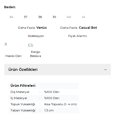
Beden:
36
37
38
39
40
41
Daha Fazla
Venüs
Daha Fazla
Casual Bot
Koleksiyon
Fiyat Alarmı
Kargo
Hakiki Deri
Bedava
Ürün Özellikleri
Ürün Filtreleri
Dış Materyal
:
%100 Deri
İç Materyal
:
%100 Deri
Topuk Yüksekliği
:
Kısa Topuklu (1- 4 cm)
Taban Yüksekliği
:
1.3 cm