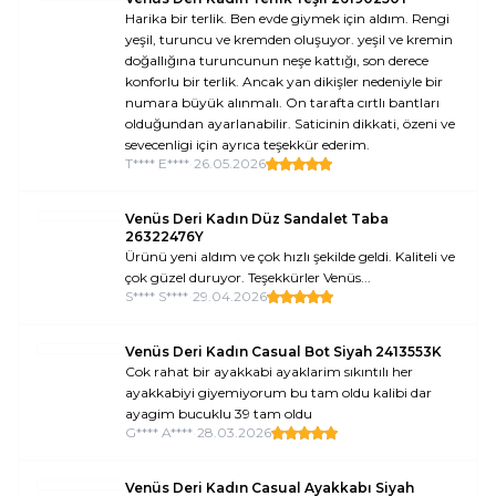
Harika bir terlik. Ben evde giymek için aldım. Rengi
yeşil, turuncu ve kremden oluşuyor. yeşil ve kremin
doğallığına turuncunun neşe kattığı, son derece
konforlu bir terlik. Ancak yan dikişler nedeniyle bir
numara büyük alınmalı. On tarafta cırtlı bantları
olduğundan ayarlanabilir. Saticinin dikkati, özeni ve
sevecenligi için ayrıca teşekkür ederim.
T**** E****
•
26.05.2026
Venüs Deri Kadın Düz Sandalet Taba
26322476Y
Ürünü yeni aldım ve çok hızlı şekilde geldi. Kaliteli ve
çok güzel duruyor. Teşekkürler Venüs...
S**** S****
•
29.04.2026
Venüs Deri Kadın Casual Bot Siyah 2413553K
Cok rahat bir ayakkabi ayaklarim sıkıntılı her
ayakkabiyi giyemiyorum bu tam oldu kalibi dar
ayagim bucuklu 39 tam oldu
G**** A****
•
28.03.2026
Venüs Deri Kadın Casual Ayakkabı Siyah