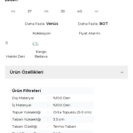
36
37
38
39
40
41
Daha Fazla
Venüs
Daha Fazla
BOT
Koleksiyon
Fiyat Alarmı
Kargo
Hakiki Deri
Bedava
Ürün Özellikleri
Ürün Filtreleri
Dış Materyal
:
%100 Deri
İç Materyal
:
%100 Deri
Topuk Yüksekliği
:
Orta Topuklu (5-9 cm)
Taban Yüksekliği
:
3.5 cm
Taban Özelliği
:
Termo Taban