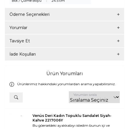
Bot / Çizme Boyu
:
24.5 cm
Ödeme Seçenekleri
Yorumlar
Tavsiye Et
İade Koşulları
Ürün Yorumları
Ürünlerimiz hakkındaki yorumlardan arama yapabilirsiniz.
Yorumları sırala
Venüs Deri Kadın Topuklu Sandalet Siyah-
Kahve 2217006Y
Bu göerseldeki ayakkabıyı istedim bunun içi ve