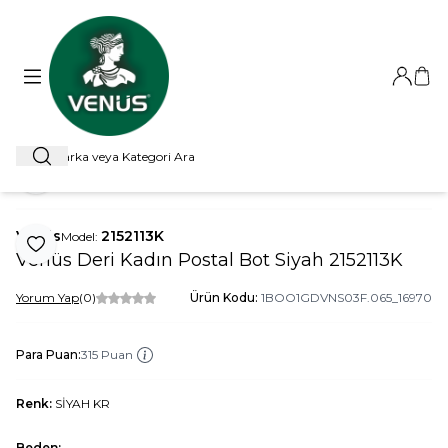
Giriş Ya
Sep
Ara
ANA SAYFA
OUTLET
BOT
VENÜS DERI KADIN POSTAL BOT S
Paylaş
Venüs
2152113K
Model:
Favoriye Ekle
Venüs Deri Kadın Postal Bot Siyah 2152113K
Yorum Yap
(0)
Ürün Kodu:
1BOO1GDVNS03F.065_16970
Para Puan:
315 Puan
Renk:
SİYAH KR
Beden: