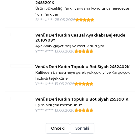
2455201K
Ürün yüksekliği farklı yanyana konulunca neredeyse
1 cm fark var
S**** Ü****
•
25.03.2026
Venüs Deri Kadın Casual Ayakkabı Bej-Nude
2010709Y
Ayakkabı gayet hoş ve estetik duruyor
Y**** K****
•
13.03.2026
Venüs Deri Kadın Topuklu Bot Siyah 2452402K
Kaliteden bahsetmeye gerek yok çok iyi ve Kargo çok
hızlıydı teşekkürler
Y**** K****
•
13.03.2026
Venüs Deri Kadın Topuklu Bot Siyah 2553901K
Eşim aldı çok memnunuz
Y**** K****
•
13.03.2026
Önceki
Sonraki