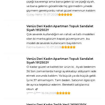
çiçeği kaverengi ama bana gelen içi ve çiçeği siyah,
ve bana gelenin görselinide hiç görmedim yinede
giymem gerekiyordu rahat güzel memnun kaldım
Gülay Nehir
•
19.07.2026
Venüs Deri Kadın Apartman Topuk Sandalet
Siyah 1912502Y
Çok severek kullandığım en rahat ve tatlı modelleri
olan bi marka,gözüm kapalı güveniyorum .bu
modeli de severek kullanıcam bayıldımm
Fatma bakırcı
•
10.07.2026
Venüs Deri Kadın Apartman Topuk Sandalet
Siyah 1912502Y
O kadar güzel ve kaliteli bir ürün ki.. Ayak bedenim
36 Son zamanlarda hangi ayakkabıyı aldıysam iade
etmek zorunda kaldım. Ya büyük ya da küçük geldi.
İyi ki 37 almamışım. Tam beden. Satıcının ilgisi için
de ayrıca teşekkür ederim. Bereketli satışlarınız
olsun. 🌿
S**** G****
•
16.06.2026
Venüs Deri Kadın Terlik Yeşil 26190250Y